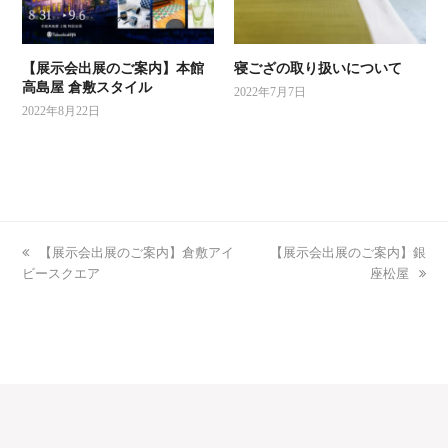
【展示会出展のご案内】本館
寝ござの取り扱いについて
高島屋 倉敷スタイル
2022年7月7日
2022年8月22日
previous
【展示会出展のご案内】倉敷アイ
next
【展示会出展のご案内】銀
ビースクエア
post:
post:
座松屋