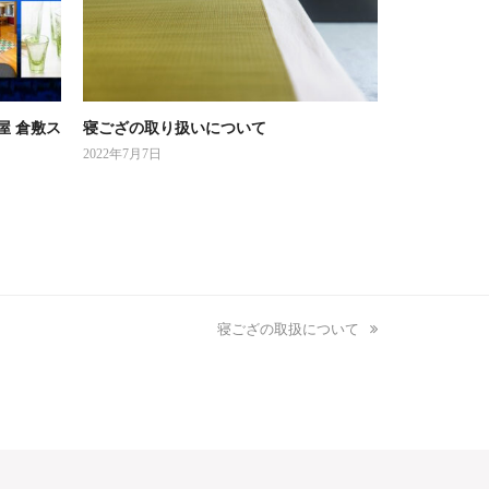
屋 倉敷ス
寝ござの取り扱いについて
2022年7月7日
next
寝ござの取扱について
post: