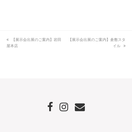
previous
【展示会出展のご案内】岩田
next
【展示会出展のご案内】倉敷スタ
屋本店
post:
post:
イル